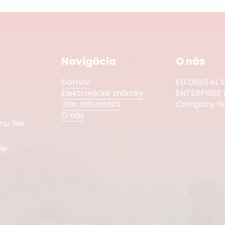
Navigácia
O nás
Domov
EU DIGITAL 
Elektronické známky
ENTERPRISE 
Viac informácií
Company No.
O nás
u. Nie
ie