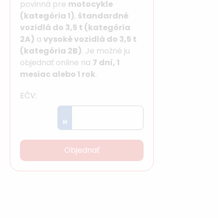
povinná pre
motocykle
(kategória 1)
,
štandardné
vozidlá do 3,5 t (kategória
2A)
a
vysoké vozidlá do 3,5 t
(kategória 2B)
. Je možné ju
objednať online na
7 dní, 1
mesiac alebo 1 rok
.
EČV:
H
Objednať