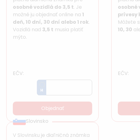
osobné vozidlá do 3,5 t
. Je
osobné v
možné ju objednať online na
1
prívesy 
deň, 10 dní, 30 dní alebo 1 rok
.
Môžete si
Vozidlá nad
3,5 t
musia platiť
10, 30
al
mýto.
EČV:
EČV:
H
Objednať
Slovinsko
V Slovinsku je diaľničná známka