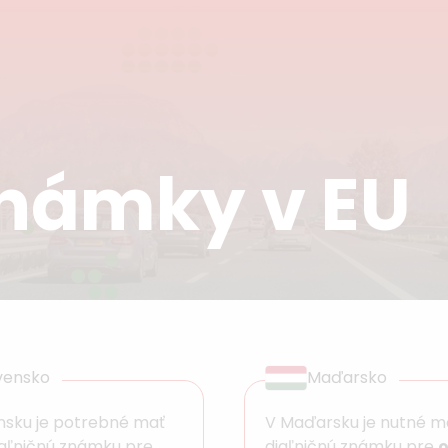
známky v EU
vensko
Maďarsko
nsku je potrebné mať
V Maďarsku je nutné m
iaľničnú známku pre
diaľničnú známku pre