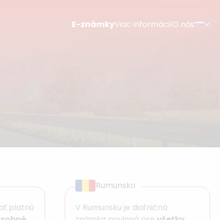
E-známky
Viac informácií
O nás
Rumunsko
ať platnú
V Rumunsku je diaľničná
osobné
známka povinná pre
všetky