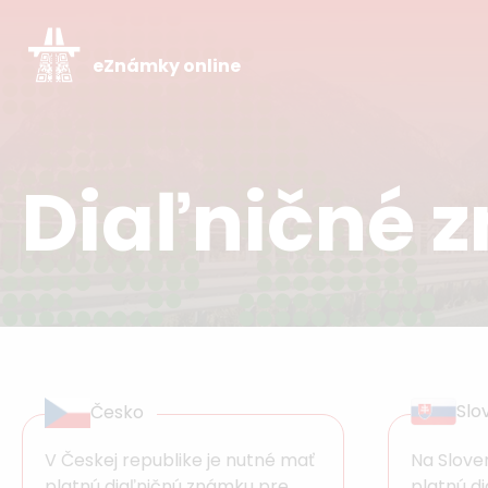
eZnámky online
Diaľničné 
Slo
Česko
V Českej republike je nutné mať
Na Slove
platnú diaľničnú známku pre
platnú d