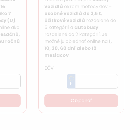
le
vozidlá
okrem motocyklov –
ako 7
osobné vozidlá do 3,5 t
,
esy (U)
.
úžitkové vozidlá
rozdelené do
nline ako
5 kategórií a
autobusy
mesačnú,
rozdelené do 2 kategórií. Je
nu ročnú
možné ju objednať online na
1,
10, 30, 60 dní alebo 12
mesiacov
.
EČV:
H
Objednať