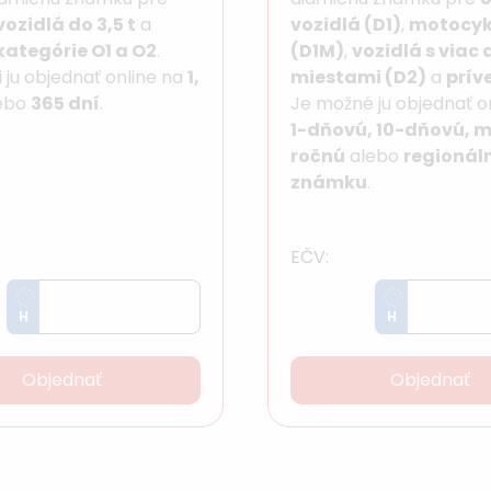
ozidlá do 3,5 t
a
vozidlá (D1)
,
motocyk
kategórie O1 a O2
.
(D1M)
,
vozidlá s viac 
 ju objednať online na
1,
miestami (D2)
a
prív
ebo
365 dní
.
Je možné ju objednať o
1-dňovú, 10-dňovú, 
ročnú
alebo
regionál
známku
.
EČV:
H
H
Objednať
Objednať